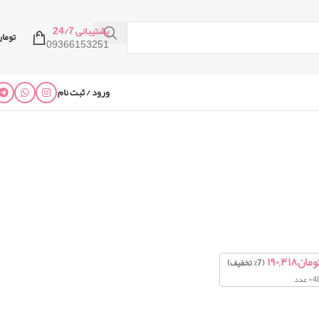
پشتیبانی 24/7
توما
09366153251
ورود / ثبت نام
ومان
۱۹۰,۴۱۸
(7% تخفیف)
+ عدد