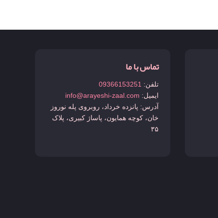
تماس با ما
تلفن:
09366153251
ایمیل:
info@arayeshi-zaal.com
آدرس: پانزده خرداد، روبروی پله نوروز
خان، کوچه همایون، پاساژ کبیری، پلاک
۳۵