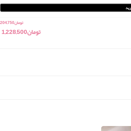
ید
تومان
204,750
تومان
1,228,500