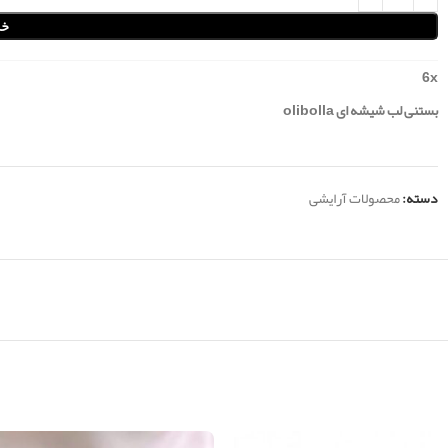
خر
6
x
بستنی لب شیشه ای olibolla
دسته:
محصولات آرایشی