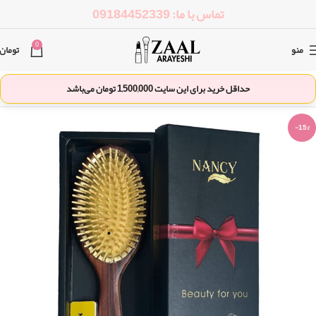
تماس با ما: 09184452339
0
منو
تومان
حداقل خرید برای این سایت
1,500,000
تومان می‌باشد
-15%