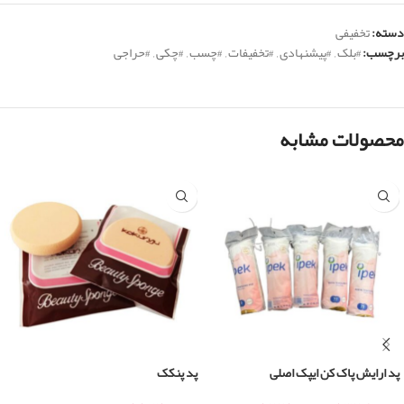
دسته:
تخفیفی
برچسب:
#بلک
,
#پیشنهادی
,
#تخفیفات
,
#چسب
,
#چکی
,
#حراجی
محصولات مشابه
پد ارایش پاک کن ایپک اصلی
پد پنکک