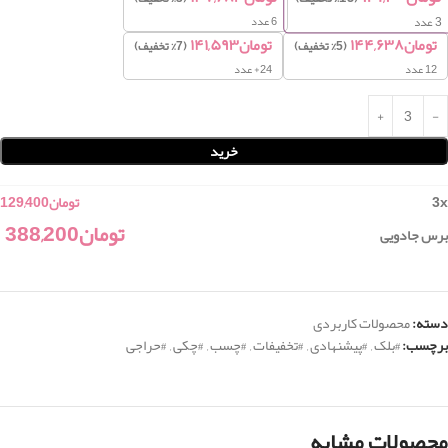
6 عدد
3
عدد
تومان
۱۴۴,۶۳۸
تومان
۱۴۱,۵۹۳
(5% تخفیف)
(7% تخفیف)
12 عدد
24+ عدد
خرید
x
3
تومان
129,400
تومان
388,200
برس جادویی
دسته:
محصولات کاربردی
برچسب:
#بلک
,
#پیشنهادی
,
#تخفیفات
,
#چسب
,
#چکی
,
#حراجی
محصولات مشابه