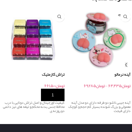
اتمام موج
ودی
آینه نرمالو
تراش کازمتیک
تومان
۶۴,۴۳۵
-
تومان
۶۹,۲۸۵
تومان
۶۶۱,۵۰۰
خرید
خرید
آینه جیبی تاشو دو طرفه دارای دو مدل آینه
کیفیت اورجینال و اصل تراش دوتایی با درب
معمولی و بزرگ شونده بسیار کم حجم و کوچک
محافظ جنس بدنه محکم و تیغه های تیز دائمی
دارای فیجت
دو روزنه ی