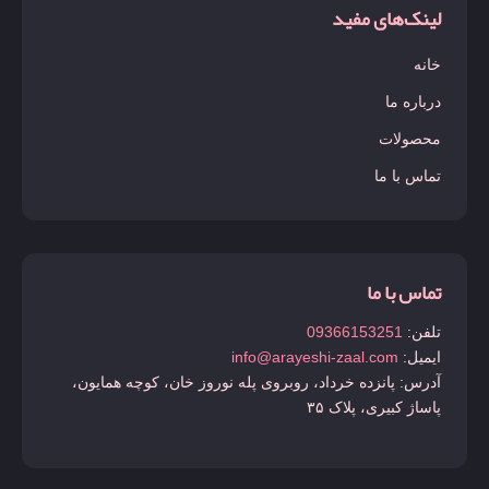
لینک‌های مفید
خانه
درباره ما
محصولات
تماس با ما
تماس با ما
تلفن:
09366153251
ایمیل:
info@arayeshi-zaal.com
آدرس: پانزده خرداد، روبروی پله نوروز خان، کوچه همایون،
پاساژ کبیری، پلاک ۳۵