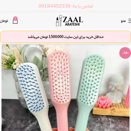
تماس با ما: 09184452339
0
منو
تومان
حداقل خرید برای این سایت
1,500,000
تومان می‌باشد
-15%