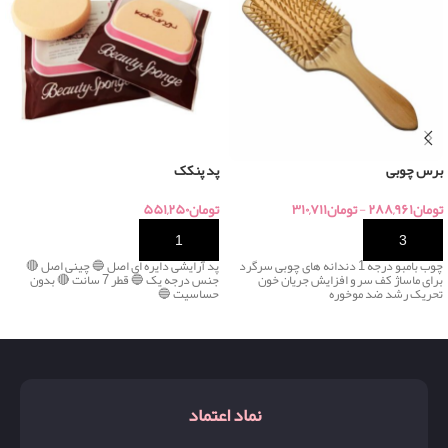
برس چوبی
پد پنکک
تومان
۲۸۸,۹۶۱
-
تومان
۳۱۰,۷۱۱
تومان
۵۵۱,۲۵۰
خرید
خرید
چوب بامبو درجه 1 دندانه های چوبی سرگرد
پد آرایشی دایره ای اصل 🔵 چینی اصل 🔴
برای ماساژ کف سر و افزایش جریان خون
جنس درجه یک 🔵 قطر 7 سانت 🔴 بدون
تحریک رشد ضد موخوره
حساسیت 🔵
نماد اعتماد