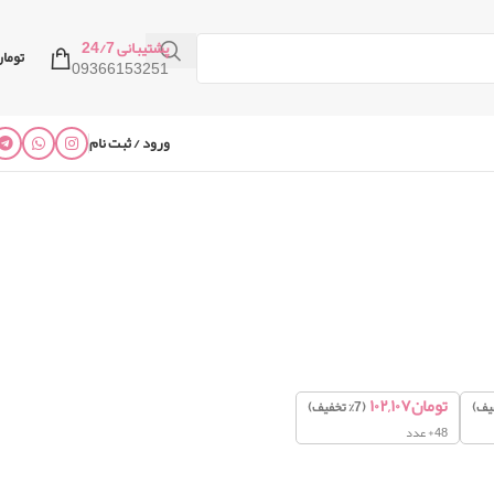
پشتیبانی 24/7
توما
09366153251
ورود / ثبت نام
تومان
۱۰۲,۱۰۷
(7% تخفیف)
48+ عدد