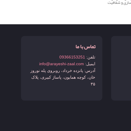
سازی و شفافیت
تماس با ما
تلفن:
09366153251
ایمیل:
info@arayeshi-zaal.com
آدرس: پانزده خرداد، روبروی پله نوروز
خان، کوچه همایون، پاساژ کبیری، پلاک
۳۵