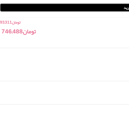
ید
تومان
93,311
تومان
746,488