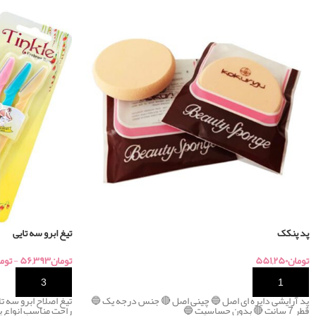
پد پنکک
تیغ ابرو سه تایی
تومان
۵۵۱,۲۵۰
تومان
۵۶,۳۹۳
-
توم
خرید
خرید
پد آرایشی دایره ای اصل 🔵 چینی اصل 🔴 جنس درجه یک 🔵
قطر 7 سانت 🔴 بدون حساسیت 🔵
راحت مناسب انواع 