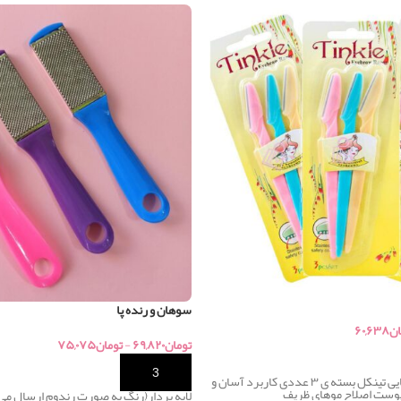
سوهان و رنده پا
ان
۶۰,۶۳۸
تومان
۶۹,۸۲۰
-
تومان
۷۵,۰۷۵
خرید
تیغ اصلاح ابرو سه تایی تینکل بسته ی ۳ عددی کاربرد آسان و
پوست اصلاح موهای ظریف
لایه بردار(رنگ به صورت رندوم ارسال می