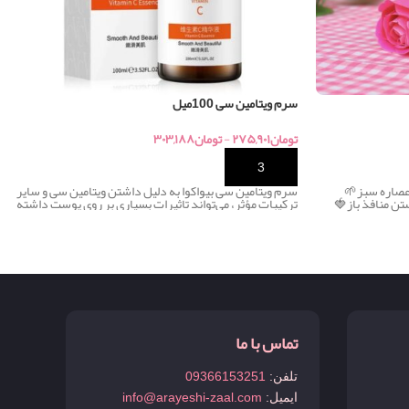
سرم ویتامین سی 100میل
۳۰۳,۱۸۸
تومان
-
۲۷۵,۹۰۱
تومان
خرید
سرم ویتامین سی بیواکوا به دلیل داشتن ویتامین سی و سایر
سرم چای سبز بیواکوا ۱۳۵,۰۰
ترکیبات مؤثر، می‌تواند تاثیرات بسیاری بر روی پوست داشته
ضداکنه و جوش
تماس با ما
09366153251
تلفن:
info@arayeshi-zaal.com
ایمیل: