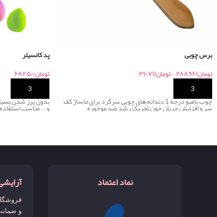
برس چوبی
پد کانسیلر
تومان
۲۸۸,۹۶۱
-
تومان
۳۱۰,۷۱۱
تومان
۶۸۲,۵۰۰
خرید
خرید
چوب بامبو درجه 1 دندانه های چوبی سرگرد برای ماساژ کف
بدون پرز شدن بسیار
سر و افزایش جریان خون تحریک رشد ضد موخوره
و … مناسب استفاده
نماد اعتماد
آرایشی
فروشگاه
و ضمانت