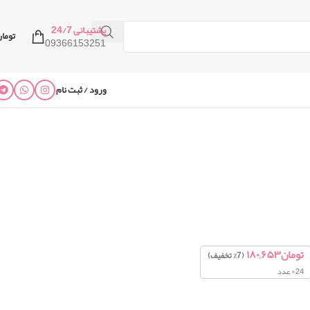
پشتیبانی 24/7
توما
09366153251
ورود / ثبت نام
تومان
۱۸۰,۶۵۳
(7% تخفیف)
24+ عدد