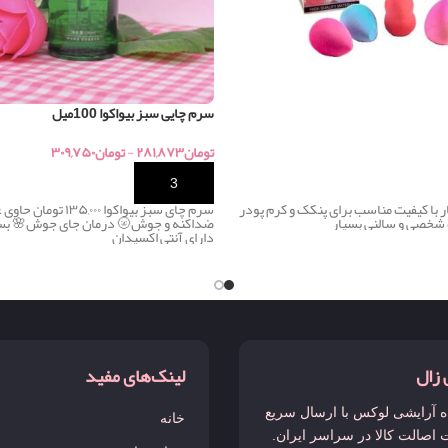
سرم چایی سبز بیواکوا 100میل
۳۰۹,۷۵۰
تومان
-
۲۸۱,۸۷۳
تومان
خرید
۰ تومان حاوی عصاره سبز🌱
بدون پرز شدن بسیار با کیفیت مناسب بر
 درمان جای جوش🌸 بستن منافذ باز🍓
و … مناسب استفاده ش
دارای آنتی اکسیدان
لینک‌های مفید
آرای
فروشگاه آرایشی لوکس با ارس
خانه
و ضمانت اصالت کالا در سراسر