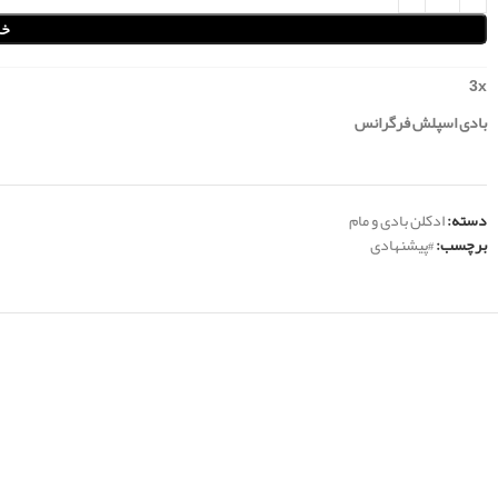
خر
3
x
بادی اسپلش فرگرانس
دسته:
ادکلن بادی و مام
برچسب:
#پیشنهادی