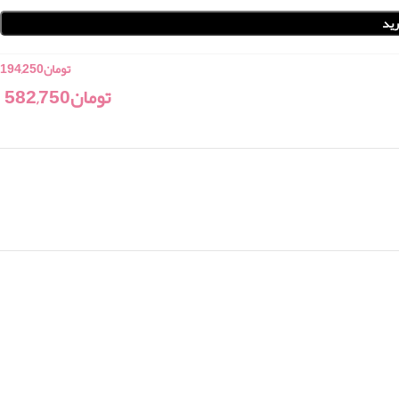
ید
تومان
194,250
تومان
582,750