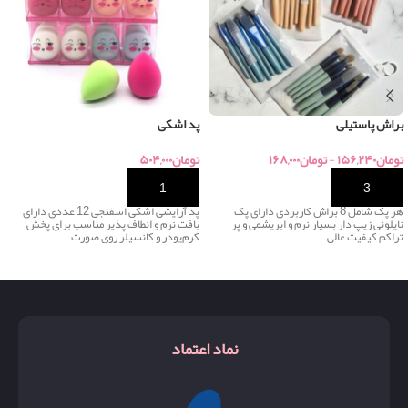
براش پاستیلی
پد اشکی
تومان
۱۵۶,۲۴۰
-
تومان
۱۶۸,۰۰۰
تومان
۵۰۴,۰۰۰
خرید
خرید
هر پک شامل 8 براش کاربردی دارای پک
پد آرایشی اشکی اسفنجی 12 عددی دارای
نایلونی زیپ دار بسیار نرم و ابریشمی و پر
بافت نرم و انطاف پذیر مناسب برای پخش
تراکم کیفیت عالی
کرم‌پودر و کانسیلر روی صورت
نماد اعتماد