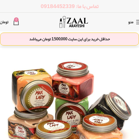
تماس با ما: 09184452339
0
منو
تومان
حداقل خرید برای این سایت
1,500,000
تومان می‌باشد