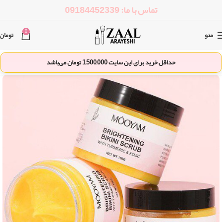
تماس با ما: 09184452339
0
منو
تومان
حداقل خرید برای این سایت
1,500,000
تومان می‌باشد