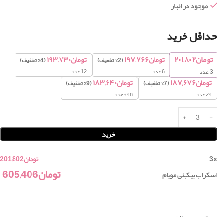
موجود در انبار
حداقل خرید
تومان
۲۰۱,۸۰۲
تومان
۱۹۷,۷۶۶
تومان
۱۹۳,۷۳۰
(2% تخفیف)
(4% تخفیف)
6 عدد
12 عدد
3
عدد
تومان
۱۸۷,۶۷۶
تومان
۱۸۳,۶۴۰
(7% تخفیف)
(9% تخفیف)
24 عدد
48+ عدد
خرید
x
3
تومان
201,802
تومان
605,406
اسکراب بیکینی مویام