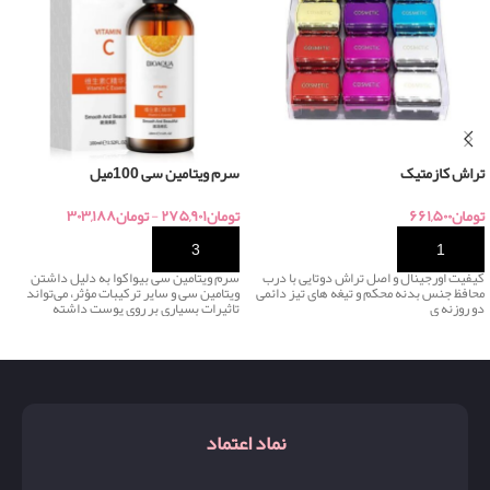
تراش کازمتیک
سرم ویتامین سی 100میل
تومان
۶۶۱,۵۰۰
تومان
۲۷۵,۹۰۱
-
تومان
۳۰۳,۱۸۸
خرید
خرید
کیفیت اورجینال و اصل تراش دوتایی با درب
سرم ویتامین سی بیواکوا به دلیل داشتن
محافظ جنس بدنه محکم و تیغه های تیز دائمی
ویتامین سی و سایر ترکیبات مؤثر، می‌تواند
دو روزنه ی
تاثیرات بسیاری بر روی پوست داشته
نماد اعتماد