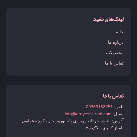
لینک‌های مفید
خانه
درباره ما
محصولات
تماس با ما
تماس با ما
تلفن:
09366153251
ایمیل:
info@arayeshi-zaal.com
آدرس: پانزده خرداد، روبروی پله نوروز خان، کوچه همایون،
پاساژ کبیری، پلاک ۳۵