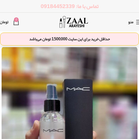
تماس با ما: 09184452339
0
منو
تومان
حداقل خرید برای این سایت
1,500,000
تومان می‌باشد