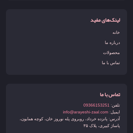
لینک‌های مفید
خانه
درباره ما
محصولات
تماس با ما
تماس با ما
تلفن:
09366153251
ایمیل:
info@arayeshi-zaal.com
آدرس: پانزده خرداد، روبروی پله نوروز خان، کوچه همایون،
پاساژ کبیری، پلاک ۳۵