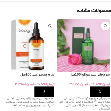
محصولات مشابه
سرم چایی سبز بیواکوا 100میل
سرم ویتامین سی 100میل
تومان
۲۸۱,۸۷۳
-
تومان
۳۰۹,۷۵۰
تومان
۲۷۵,۹۰۱
-
تومان
۳۰۳,۱۸۸
خرید
خرید
سرم چای سبز بیواکوا ۱۳۵,۰۰۰ تومان حاوی
سرم ویتامین سی بیواکوا به دلیل داشتن
عصاره سبز🌱 ضداکنه و جوش🌝 درمان جای
ویتامین سی و سایر ترکیبات مؤثر، می‌تواند
جوش🌸 بستن منافذ باز🍓 دارای آنتی
تاثیرات بسیاری بر روی پوست داشته
اکسیدان