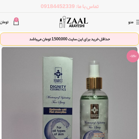
تماس با ما: 09184452339
0
منو
تومان
حداقل خرید برای این سایت
1,500,000
تومان می‌باشد
-15%