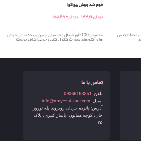
فوم ضد جوش بیواکوا
تومان
۱۴۴,۲۱۰
-
تومان
۱۵۸,۴۷۳
خرید
رب محافظ جنس
محصول 100% اورجینال و تضمینی از بین برنده تمامی جوش
ی
ها و آکنه های صورت کنترل کننده چربی اضافه پوست
تماس با ما
تلفن:
09366153251
ایمیل:
info@arayeshi-zaal.com
آدرس: پانزده خرداد، روبروی پله نوروز
خان، کوچه همایون، پاساژ کبیری، پلاک
۳۵