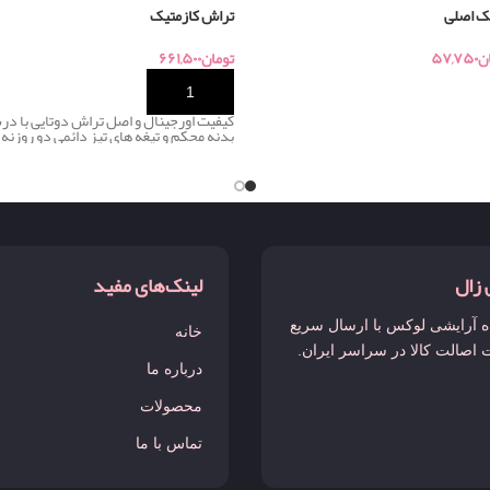
پک اصلی
تراش کازمتیک
ن
۵۷,۷۵۰
تومان
۶۶۱,۵۰۰
خرید
کیفیت اورجینال و اصل تراش دوتایی با د
بدنه محکم و تیغه های تیز دائمی دو روزنه 
 زال
لینک‌های مفید
 آرایشی لوکس با ارسال سریع
خانه
 اصالت کالا در سراسر ایران.
درباره ما
محصولات
تماس با ما