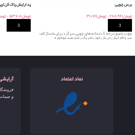
برس چوبی
پد ارایش پاک کن ای
تومان
۲۸۸,۹۶۱
-
تومان
۳۱۰,۷۱۱
تومان
۵۳,۷۰۸
-
توما
خرید
خرید
چوب بامبو درجه 1 دندانه های چوبی سرگرد برای ماساژ کف
سر و افزایش جریان خون تحریک رشد ضد موخوره
نماد اعتماد
آرایشی
فروشگاه
و ضمانت