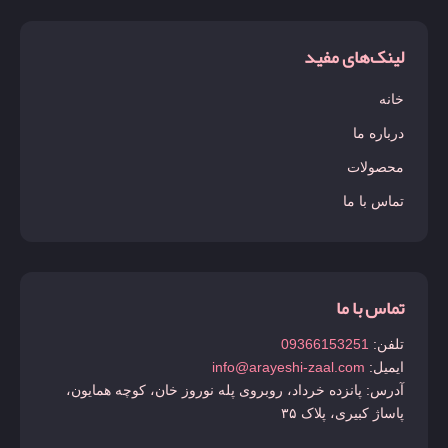
لینک‌های مفید
خانه
درباره ما
محصولات
تماس با ما
تماس با ما
تلفن:
09366153251
ایمیل:
info@arayeshi-zaal.com
آدرس: پانزده خرداد، روبروی پله نوروز خان، کوچه همایون،
پاساژ کبیری، پلاک ۳۵