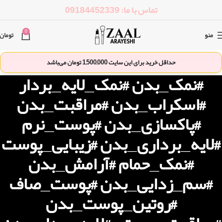
تماس با ما: 09184452339
0
منو
تومان
حداقل خرید برای این سایت
1,500,000
تومان می‌باشد
#نمک_بدن #نمک_لایه_بردار
#اسکراب_بدن #مراقبت_بدن
#پاکسازی_بدن #پوست_نرم
#لایه_برداری_بدن #زیبایی_پوست
#نمک_حمام #آرامش_بدن
#سم_زدایی_بدن #پوست_صاف
#روتین_پوست_بدن