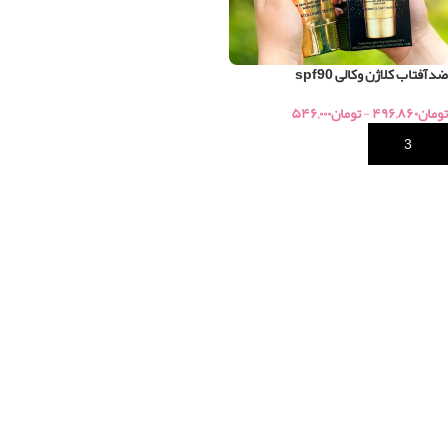
ضدآفتاب کلاژن وکالی spf90
تومان
۴۹۶,۸۶۰
-
تومان
۵۴۶,۰۰۰
خرید