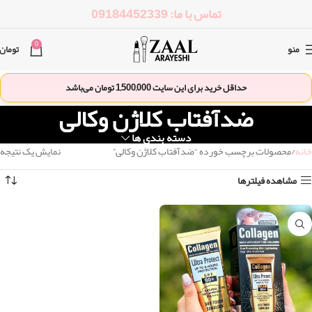
تماس با ما: 09184452339
0
منو
تومان
حداقل خرید برای این سایت
1,500,000
تومان می‌باشد
ضدآفتاب کلاژن وکالی
دسته بندی ها
خانه
محصولات برچسب خورده “ضدآفتاب کلاژن وکالی”
نمایش یک نتیجه
مشاهده فیلترها