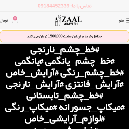
تماس با ما: 09184452339
0
منو
تومان
حداقل خرید برای این سایت
1,500,000
تومان می‌باشد
#خط_چشم_نارنجی
#خط_چشم_یانگمی #یانگمی
#خط_چشم_رنگی #آرایش_خاص
#آرایش_فانتزی #آرایش_نارنجی
#خط_چشم_تابستانی
#میکاپ_جسورانه #میکاپ_رنگی
#لوازم_آرایشی_خاص