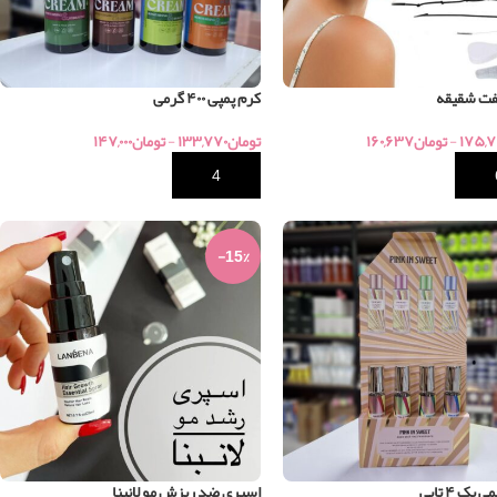
ت شقیقه
کرم پمپی ۴۰۰ گرمی
۱۷۵,۷
-
تومان
۱۶۰,۶۳۷
تومان
۱۳۳,۷۷۰
-
تومان
۱۴۷,۰۰۰
خرید
-15%
پک ۴ تایی
اسپری ضد ریزش مو لانبنا