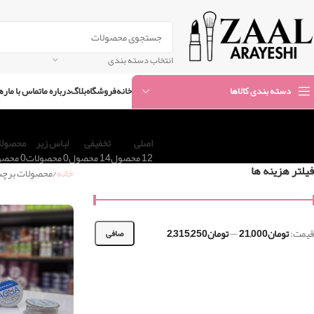
انتخاب دسته بندی
خانه
فروشگاه
بلاگ
درباره ما
تماس با ما
ره
دسته بندی کالاها
اصلی
تخفیفی
لباس زیر
محصولات
12 محصول
14 محصول
0 محصولات
0 محصولات
فیلتر هزینه ها
خانه
محصولات برچس
قيمت:
تومان21,000
—
تومان2,315,250
صافی