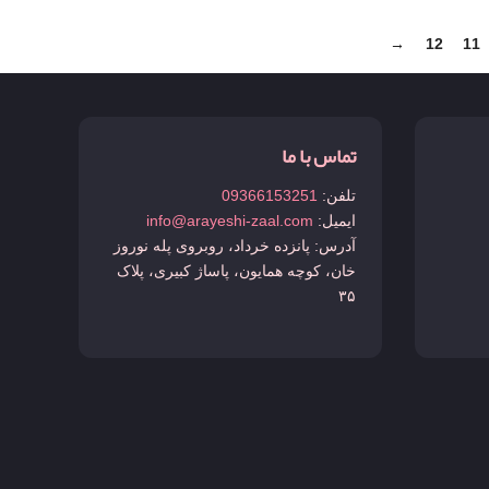
→
12
11
تماس با ما
تلفن:
09366153251
ایمیل:
info@arayeshi-zaal.com
آدرس: پانزده خرداد، روبروی پله نوروز
خان، کوچه همایون، پاساژ کبیری، پلاک
۳۵