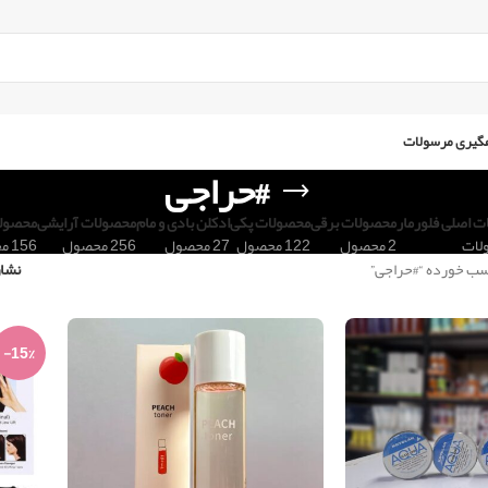
گیری مرسولات
#حراجی
 اصلی فلورمار
محصولات برقی
محصولات پکی
ادکلن بادی و مام
محصولات آرایشی
محصول
2 محصول
122 محصول
27 محصول
256 محصول
156 محصول
ب خورده “#حراجی”
نشا
-15%