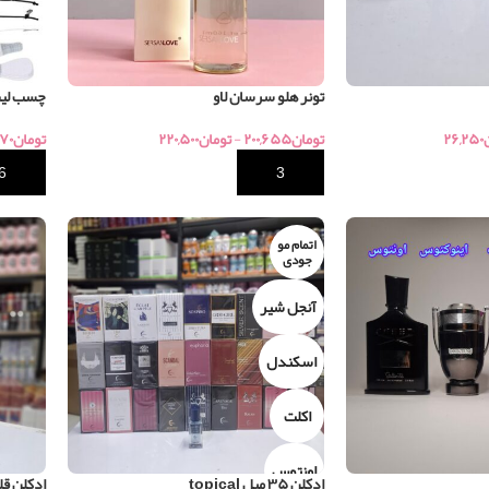
تونر هلو سرسان لاو
چسب لیف
۲۶,۲۵۰
تومان
۲۰۰,۶۵۵
-
تومان
۲۲۰,۵۰۰
تومان
۷۰
خرید
خرید
اتمام مو
جودی
آنجل شیر
اسکندل
اکلت
اونتوس
ادکلن ۳۵ میل topical
ادکلن قلمی 