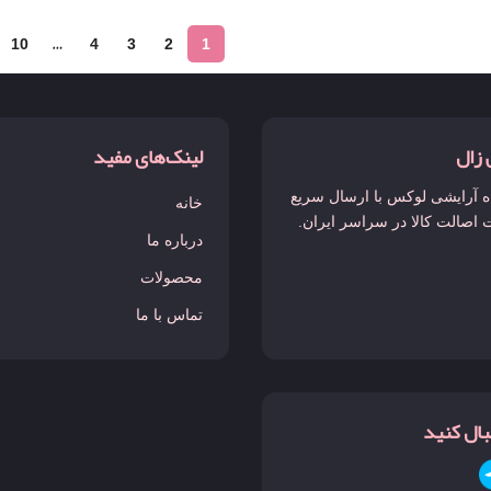
گودگرل
10
…
4
3
2
1
لانکوم
لیرا
 زال
لینک‌های مفید
مارلی گالوی
 آرایشی لوکس با ارسال سریع
خانه
 اصالت کالا در سراسر ایران.
درباره ما
مارلی لیتون
محصولات
مای وی
تماس با ما
مفیستو
مگاماره
نبال کنید
مولکول