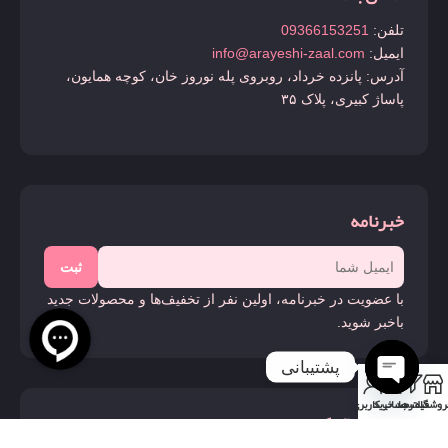
تلفن:
09366153251
ایمیل:
info@arayeshi-zaal.com
آدرس: پانزده خرداد، روبروی پله نوروز خان، کوچه همایون،
پاساژ کبیری، پلاک ۳۵
خبرنامه
ثبت
با عضویت در خبرنامه، اولین نفر از تخفیف‌ها و محصولات جدید
باخبر شوید.
پشتیبانی
0
روشگاه
فیلترها
سبد خرید
حساب کاربری من
Open
ما را دنبال کنید
chaty