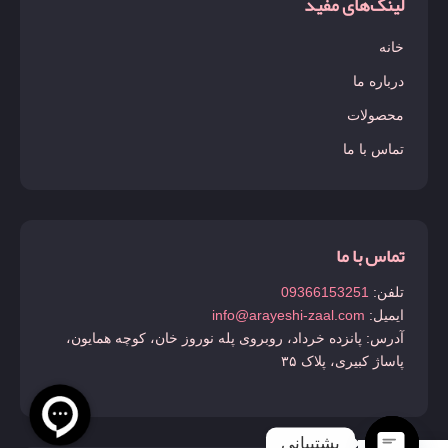
لینک‌های مفید
خانه
درباره ما
محصولات
تماس با ما
تماس با ما
تلفن:
09366153251
ایمیل:
info@arayeshi-zaal.com
آدرس: پانزده خرداد، روبروی پله نوروز خان، کوچه همایون،
پاساژ کبیری، پلاک ۳۵
پشتیبانی