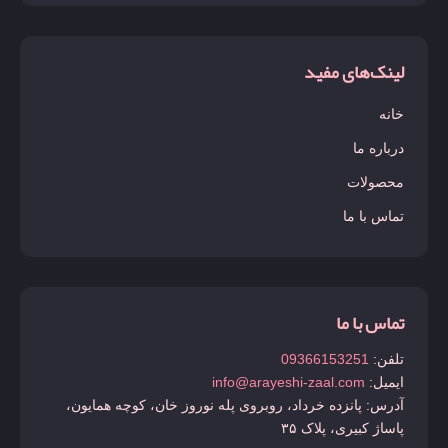
لینک‌های مفید
خانه
درباره ما
محصولات
تماس با ما
تماس با ما
تلفن:
09366153251
ایمیل:
info@arayeshi-zaal.com
آدرس: پانزده خرداد، روبروی پله نوروز خان، کوچه همایون،
پاساژ کبیری، پلاک ۳۵