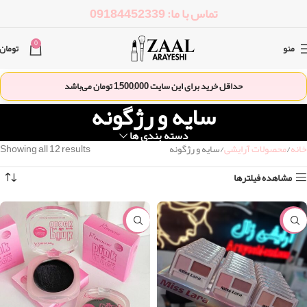
تماس با ما: 09184452339
0
منو
تومان
حداقل خرید برای این سایت
1,500,000
تومان می‌باشد
سایه و رژگونه
دسته بندی ها
خانه
محصولات آرایشی
سایه و رژگونه
Showing all 12 results
مشاهده فیلترها
-15%
-15%