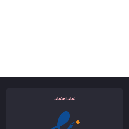
روبرتو کاوالی
ریچی
زرجوف اکسنتو
زن
شالیز
کوکوشنل
کیرکه
گوچی بلوم
نماد اعتماد
گوچی فلورا
گوچی گاردینا
گودگرل