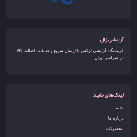
لاست چری
لالیک لامور
لانکوم
آرایشی زال
لیبره
فروشگاه آرایشی لوکس با ارسال سریع و ضمانت اصالت کالا
لیدی میلیون
در سراسر ایران.
لیرا
مارلی دلینا
مانیفستو
لینک‌های مفید
مای وی
خانه
مون پاریس
درباره ما
میدنایت رز
محصولات