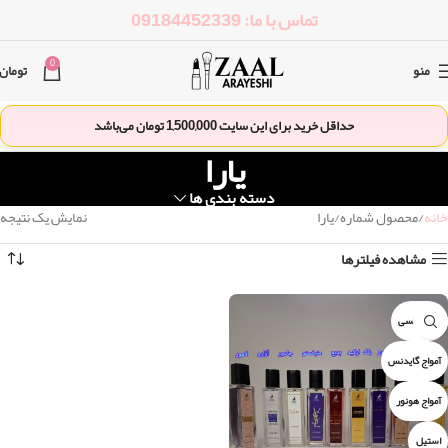
تماس با ما: 09184452339
0
منو
تومان
حداقل خرید برای این سایت
1,500,000
تومان می‌باشد
یارا
دسته بندی ها
خانه
محصول شماره
یارا
نمایش یک نتیجه
مشاهده فیلترها
۲۱۲ سکسی
آمواج گایدنس
آمواج هونور
استیل