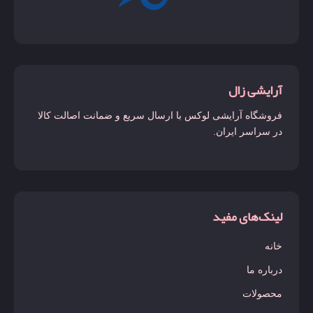
لاست چری
لالیک لامور
لانکوم
آرایشی زال
لیبره
فروشگاه آرایشی لوکس با ارسال سریع و ضمانت اصالت کالا
لیدی میلیون
در سراسر ایران.
لیرا
مارلی دلینا
مانیفستو
لینک‌های مفید
مای وی
خانه
مون پاریس
درباره ما
میدنایت رز
محصولات