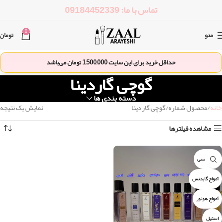
تماس با ما: 09184452339
0
منو
تومان
حداقل خرید برای این سایت
1,500,000
تومان می‌باشد
گوچی گاردینا
دسته بندی ها
خانه
محصول شماره
گوچی گاردینا
نمایش یک نتیجه
مشاهده فیلترها
۲۱۲ سکسی
آمواج گایدنس
آمواج هونور
استیل