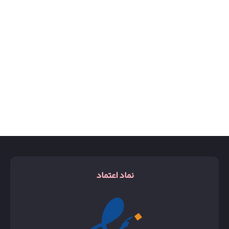
روبرتو کاوالی
ریچی
زرجوف اکسنتو
زن
شالیز
کوکوشنل
کیرکه
گوچی بلوم
نماد اعتماد
گوچی فلورا
گوچی گاردینا
گودگرل