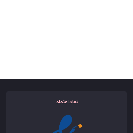
روبرتو کاوالی
ریچی
زرجوف اکسنتو
زن
شالیز
کوکوشنل
کیرکه
گوچی بلوم
نماد اعتماد
گوچی فلورا
گوچی گاردینا
گودگرل