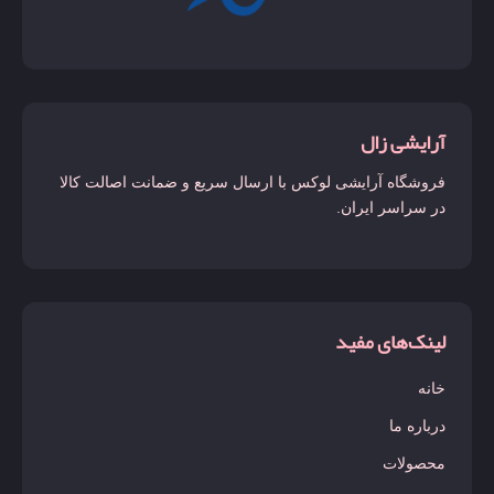
لاست چری
لالیک لامور
لانکوم
آرایشی زال
لیبره
فروشگاه آرایشی لوکس با ارسال سریع و ضمانت اصالت کالا
لیدی میلیون
در سراسر ایران.
لیرا
مارلی دلینا
مانیفستو
لینک‌های مفید
مای وی
خانه
مون پاریس
درباره ما
میدنایت رز
محصولات