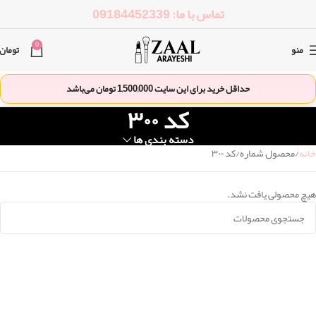
تماس با ما: 09184452339
0
منو
تومان
حداقل خرید برای این سایت
1,500,000
تومان می‌باشد
کد ۳۰۰
دسته بندی ها
خانه
محصول شماره
کد ۳۰۰
هیچ محصولی یافت نشد.