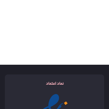
روبرتو کاوالی
لانکوم
ریچی
لیرا
زرجوف اکسنتو
مارلی گالوی
زن
مارلی لیتون
شالیز
مای وی
کوکوشنل
مفیستو
کیرکه
مگاماره
گوچی بلوم
مولکول
نماد اعتماد
گوچی فلورا
مون پاریس
گوچی گاردینا
مونت بلک
گودگرل
ویکتوریا