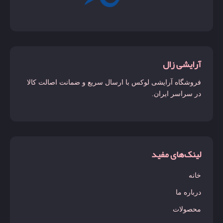
لاست چری
ویکتوریا کوکونات
لالیک لامور
لانکوم
آرایشی زال
لیبره
فروشگاه آرایشی لوکس با ارسال سریع و ضمانت اصالت کالا
لیدی میلیون
در سراسر ایران.
لیرا
مارلی دلینا
مانیفستو
لینک‌های مفید
مای وی
خانه
مون پاریس
درباره ما
میدنایت رز
محصولات