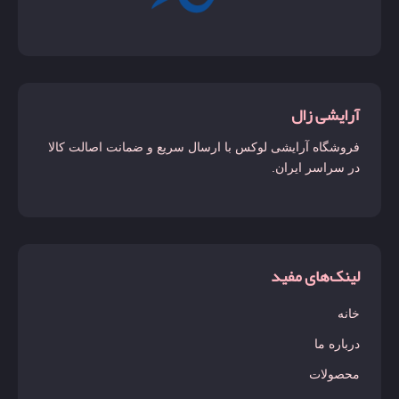
لاست چری
لالیک لامور
لانکوم
آرایشی زال
لیبره
فروشگاه آرایشی لوکس با ارسال سریع و ضمانت اصالت کالا
لیدی میلیون
در سراسر ایران.
لیرا
مارلی دلینا
مانیفستو
لینک‌های مفید
مای وی
خانه
مون پاریس
درباره ما
میدنایت رز
محصولات