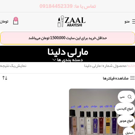
تماس با ما: 09184452339
0
منو
تومان
حداقل خرید برای این سایت
1,500,000
تومان می‌باشد
مارلی دلینا
دسته بندی ها
خانه
محصول شماره
مارلی دلینا
نمایش یک نتیجه
مشاهده فیلترها
۲۱۲ سکسی
آمواج گایدنس
آمواج هونور
استیل