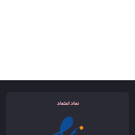
روبرتو کاوالی
ریچی
زرجوف اکسنتو
زن
شالیز
کوکوشنل
کیرکه
گوچی بلوم
نماد اعتماد
گوچی فلورا
گوچی گاردینا
گودگرل