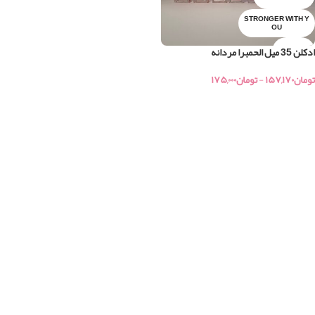
STRONGER WITH Y
OU
ادکلن 35 میل الحمبرا مردانه
آلور اسپورت
تومان
۱۵۷,۱۷۰
-
تومان
۱۷۵,۰۰۰
آمواج اینتر لود
خرید
آنجل شیر
اسپلندور
اسد
اونتوس
اونتوس سیلور مونتین
اونیرو
ایمیجیشن
اینوکتوس