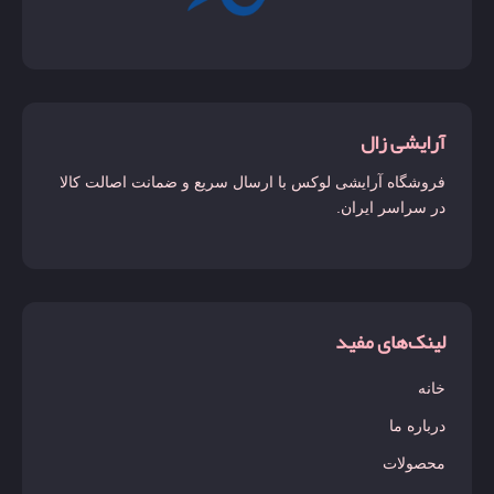
جور پرفروش مردانه
حیاتی
خمبره
آرایشی زال
دانهیل
فروشگاه آرایشی لوکس با ارسال سریع و ضمانت اصالت کالا
دریک
در سراسر ایران.
دیور هوم اینتنس
زرجوف
ساواچ
لینک‌های مفید
سیلور سنت
خانه
کاپیتان بلک
درباره ما
کوروش
محصولات