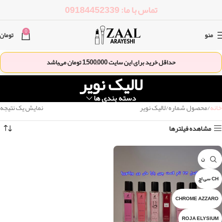
تماس با ما: 09184452339
0
منو
تومان
حداقل خرید برای این سایت
1,500,000
تومان می‌باشد
لالیک نویر
دسته بندی ها
خانه
محصول شماره
لالیک نویر
نمایش یک نتیجه
مشاهده فیلترها
1 میلیون
CH سی اچ
CHROME AZZARO
ROJA ELYSIUM