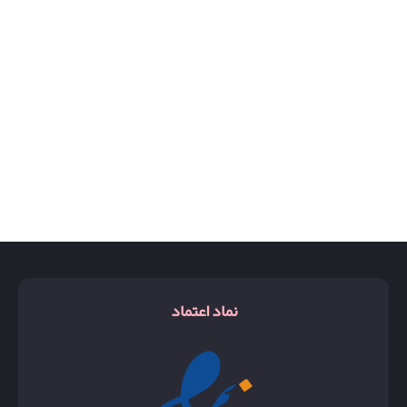
بد بوی
بلو چنل
پاشا
پگاسوز
تام فورد آمبره لدر
تام فورد بلک ارکید
تام فورد فابیولس
تام فورد نرولی
نماد اعتماد
تایگر
توسکان لدر
جگوار