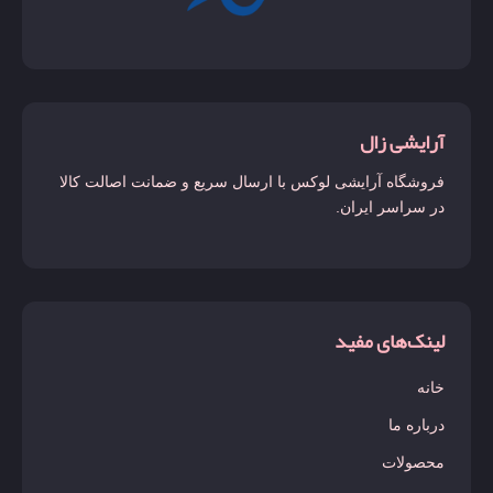
ویکتوریا کوکونات
جور پرفروش مردانه
حیاتی
خمبره
آرایشی زال
دانهیل
فروشگاه آرایشی لوکس با ارسال سریع و ضمانت اصالت کالا
دریک
در سراسر ایران.
دیور هوم اینتنس
زرجوف
ساواچ
لینک‌های مفید
سیلور سنت
خانه
کاپیتان بلک
درباره ما
کوروش
محصولات