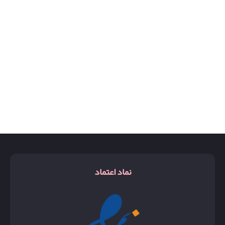
بد بوی
بلو چنل
پاشا
پگاسوز
تام فورد آمبره لدر
تام فورد بلک ارکید
تام فورد فابیولس
تام فورد نرولی
نماد اعتماد
تایگر
توسکان لدر
جگوار