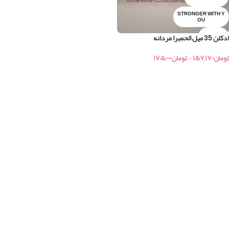
STRONGER WITH Y
OU
ادکلن 35 میل الحمبرا مردانه
آلور اسپورت
تومان
۱۵۷,۱۷۰
-
تومان
۱۷۵,۰۰۰
آمواج اینتر لود
خرید
آنجل شیر
اسپلندور
اسد
اونتوس
اونتوس سیلور مونتین
اونیرو
ایمیجیشن
اینوکتوس